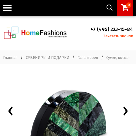
0
+7 (495) 223-15-84
Заказать звонок
Главная
/
СУВЕНИРЫ И ПОДАРКИ
/
Галантерея
/
Сумки, косметич
‹
›