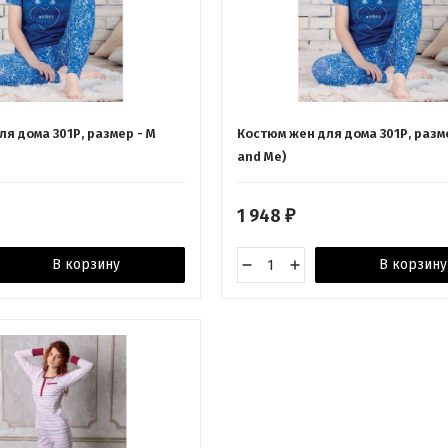
я дома 301Р, размер - M
Костюм жен для дома 301Р, разме
and Me)
1 948
₽
В корзину
В корзину