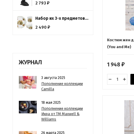
2 793
₽
Набор их 3-х предметов Зайчата Imari
2 490
₽
Костюм жен дл
(You and Me)
ЖУРНАЛ
1 948
₽
3 августа 2025
Пополнение коллекции
Camilla
18 мая 2025
Пополнение коллекции
Икра от ТМ Maxwell &
Williams
26 марта 2025