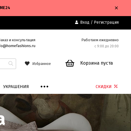
OME24
Вход
/
Регистрация
Заказ и консультация
Работаем ежедневно
fo@homefashions.ru
с 9:00 до 20:00
Корзина пуста
Избранное
УКРАШЕНИЯ
СКИДКИ
а