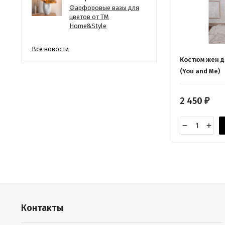
Фарфоровые вазы для
цветов от ТМ
Home&Style
Все новости
Костюм жен д
(You and Me)
2 450
₽
Контакты