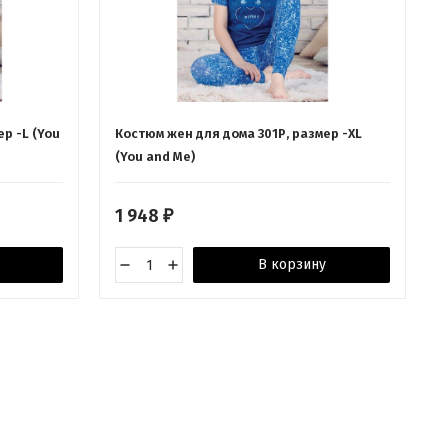
р -L (You
Костюм жен для дома 301Р, размер -XL
(You and Me)
1 948
₽
В корзину