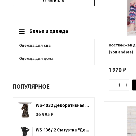
Сбросить
Белье и одежда
Костюм жен дл
Одежда для сна
(You and Me)
Одежда для дома
1 970
₽
ПОПУЛЯРНОЕ
WS-1032 Декоративная подставка "Голова лошади"
36 995
₽
WS-136/ 2 Статуэтка "Девушка"