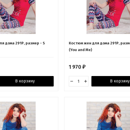
я дома 291Р, размер - S
Костюм жен для дома 291Р, разм
(You and Me)
1 970
₽
В корзину
В корзину