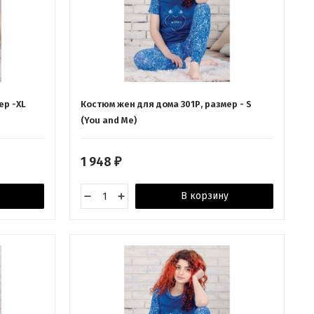
ер -XL
Костюм жен для дома 301Р, размер - S
(You and Me)
1 948
₽
В корзину