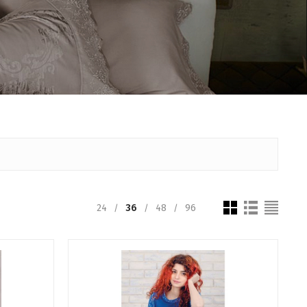
24
36
48
96
/
/
/