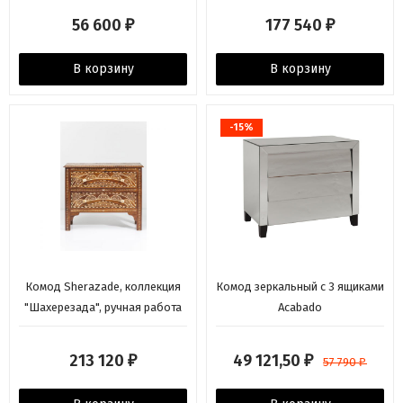
Белый
56 600
177 540
₽
₽
В корзину
В корзину
-15%
Комод Sherazade, коллекция
Комод зеркальный с 3 ящиками
"Шахерезада", ручная работа
Acabado
100,5*85*35, Палисандр,
Верблюжья кость, Коричневый
213 120
49 121,50
₽
₽
57 790
₽