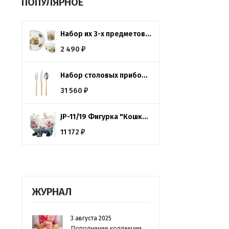
ПОПУЛЯРНОЕ
Набор их 3-х предметов Зайчата Imari
2 490
₽
Набор столовых приборов, 18 шт. MILANO GOLD Hisar
31 560
₽
JP-11/19 Фигурка "Кошка" (Pavone)
11 172
₽
ЖУРНАЛ
3 августа 2025
Пополнение коллекции