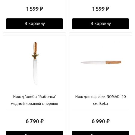
1 599
1 599
₽
₽
В корзину
В корзину
Нож д/хлеба "Бабочки"
Нож для нарезки NOMAD, 20
медный кованый с чернью
см. Beka
6 790
6 990
₽
₽