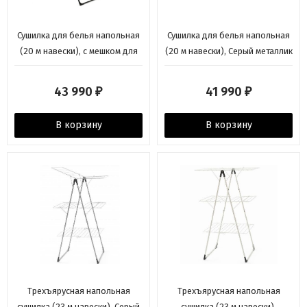
Сушилка для белья напольная
Сушилка для белья напольная
(20 м навески), с мешком для
(20 м навески), Серый металлик
прищепок, Черный Brabantia
Brabantia
43 990
41 990
₽
₽
В корзину
В корзину
Трехъярусная напольная
Трехъярусная напольная
сушилка (23 м навески), Серый
сушилка (23 м навески),