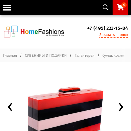
0
+7 (495) 223-15-84
Заказать звонок
Главная
/
СУВЕНИРЫ И ПОДАРКИ
/
Галантерея
/
Сумки, косметич
‹
›