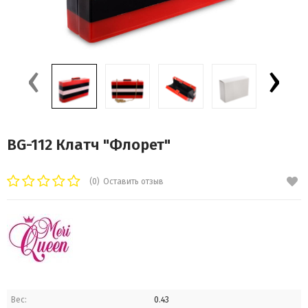
‹
›
BG-112 Клатч "Флорет"
(0)
Оставить отзыв
Вес:
0.43