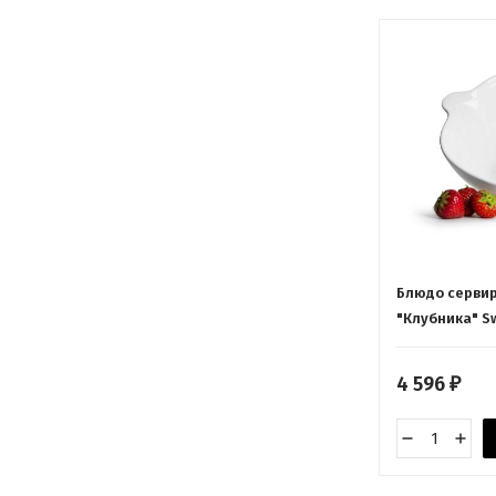
Блюдо сервир
"Клубника" S
4 596
₽