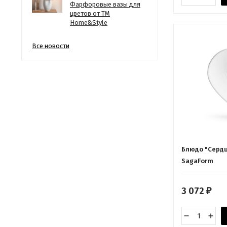
Фарфоровые вазы для
цветов от ТМ
Home&Style
Все новости
Блюдо "Сердце
SagaForm
3 072
₽