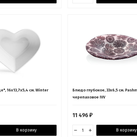
", 16x13,7x5,4 см. Winter
Блюдо глубокое, 33x6,5 см. Pash
черепаховое IVV
11 496
₽
В корзину
В корзину