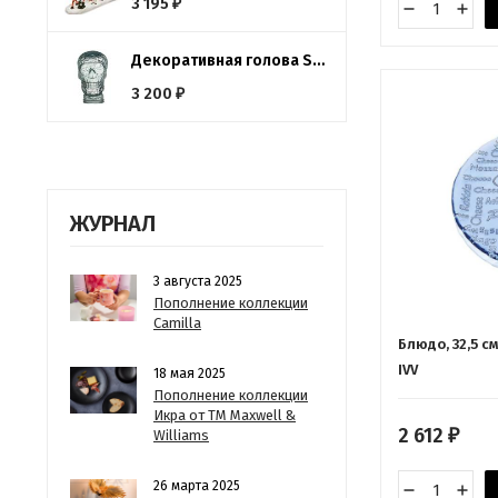
3 195
₽
Декоративная голова San Miguel Череп, 26 см.
3 200
₽
ЖУРНАЛ
3 августа 2025
Пополнение коллекции
Camilla
Блюдо, 32,5 см
IVV
18 мая 2025
Пополнение коллекции
Икра от ТМ Maxwell &
2 612
Williams
₽
26 марта 2025