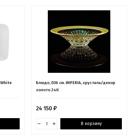
 White
Блюдо, D36 см. IMPERIA, хрусталь/декор
золото 24К
24 150
₽
В корзину