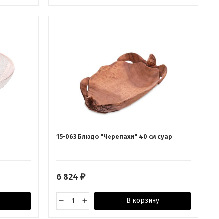
15-063 Блюдо "Черепахи" 40 см суар
6 824
₽
В корзину