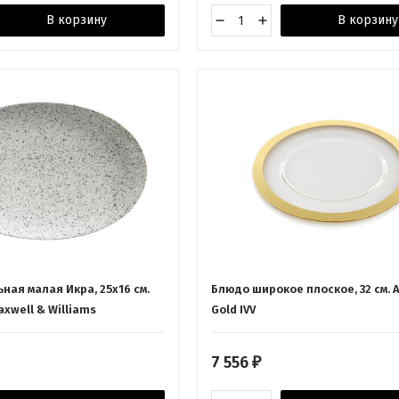
В корзину
В корзину
ная малая Икра, 25х16 см.
Блюдо широкое плоское, 32 см. 
xwell & Williams
Gold IVV
7 556
₽