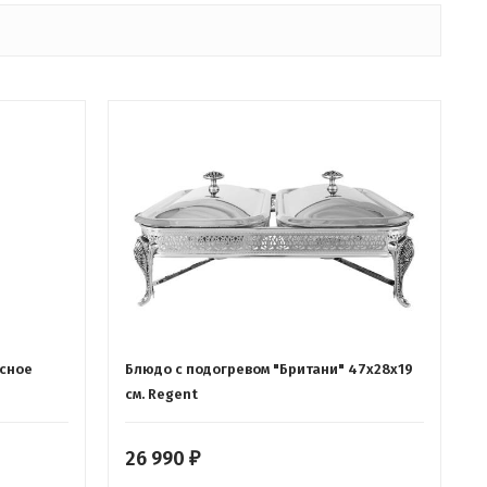
сное
Блюдо с подогревом "Британи" 47х28х19
см. Regent
26 990
₽