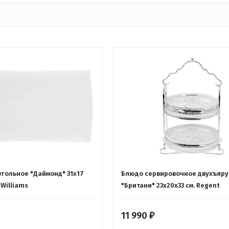
гольное "Даймонд" 31х17
Блюдо сервировочное двухъяру
 Williams
"Британи" 23х20х33 см. Regent
11 990
₽