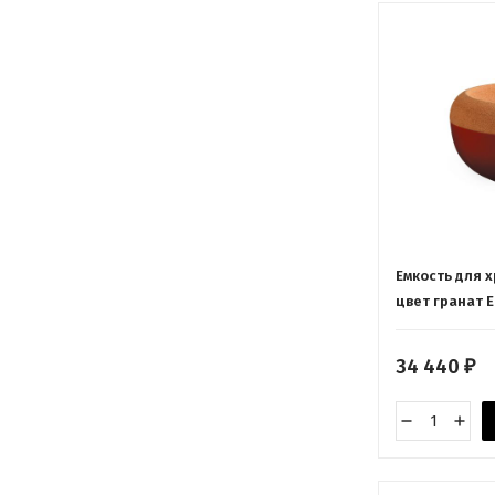
Емкость для 
цвет гранат E
34 440
₽