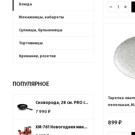
Блюда
Менажницы, кабареты
Супницы, бульонницы
Тортовницы
Креманки, розетки
ПОПУЛЯРНОЕ
Тарелка оваль
Сковорода, 28 см. PRO INDUC Beka
пепельная, Ma
7 990
₽
899
₽
XM-761 Новогодняя миниатюра с подсветкой