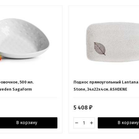
овочное, 500 мл.
Поднос прямоугольный Lantana
weden SagaForm
Stone, 34х22х4см. ASHDENE
5 408
₽
В корзину
В корзину