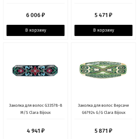
6 006
5 471
₽
₽
В корзину
В корзину
Заколка для волос G33578-8
Заколка для волос Версаче
M/S Clara Bijoux
G67924 G/G Clara Bijoux
4 941
5 871
₽
₽