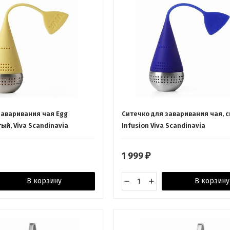
заваривания чая Egg
Cитечко для заваривания чая, с
тый, Viva Scandinavia
Infusion Viva Scandinavia
1 999
₽
В корзину
В корзину