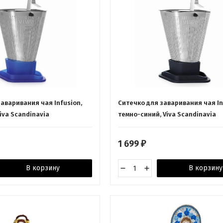
аваривания чая Infusion,
Ситечко для заваривания чая In
iva Scandinavia
темно-синий, Viva Scandinavia
1 699
₽
В корзину
В корзину