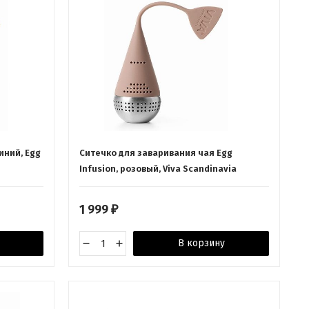
иний, Egg
Cитечко для заваривания чая Egg
Infusion, розовый, Viva Scandinavia
1 999
₽
В корзину