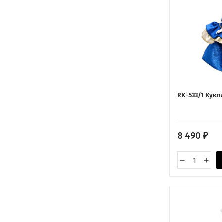
RK-533/1 Кук
8 490
₽