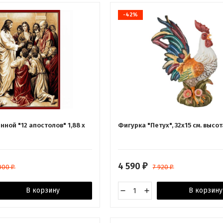
-42%
ной "12 апостолов" 1,88 х
Фигурка "Петух", 32х15 см. высота
4 590
₽
 000
7 920
₽
₽
В корзину
В корзину