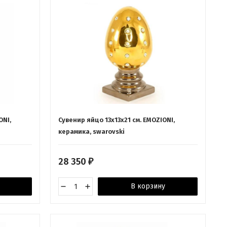
ONI,
Сувенир яйцо 13х13х21 см. EMOZIONI,
керамика, swarovski
28 350
₽
В корзину