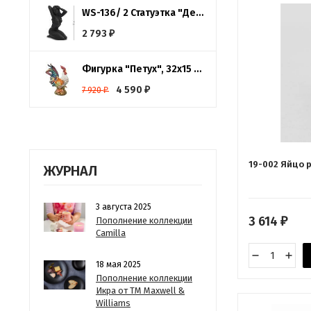
WS-136/ 2 Статуэтка "Девушка"
2 793
₽
Фигурка "Петух", 32х15 см. высота 43 см.
4 590
7 920
₽
₽
19-002 Яйцо р
ЖУРНАЛ
3 августа 2025
3 614
Пополнение коллекции
₽
Camilla
18 мая 2025
Пополнение коллекции
Икра от ТМ Maxwell &
Williams