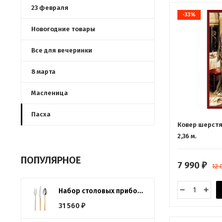
23 февраля
-33%
Новогодние товары
Все для вечеринки
8 марта
Масленица
Пасха
Ковер шерстян
2,36 м.
ПОПУЛЯРНОЕ
7 990
₽
12
Набор столовых приборов, 18 шт. MILANO GOLD Hisar
31 560
₽