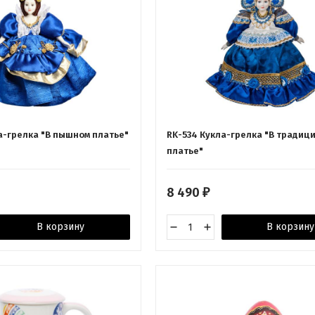
ла-грелка "В пышном платье"
RK-534 Кукла-грелка "В традиц
платье"
8 490
₽
В корзину
В корзину