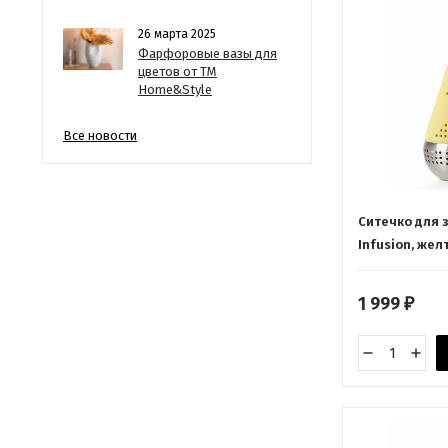
26 марта 2025
Фарфоровые вазы для
цветов от ТМ
Home&Style
Все новости
Cитечко для 
Infusion, жел
1 999
₽