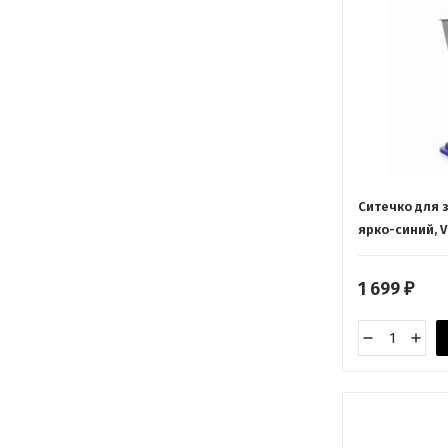
Ситечко для з
ярко-синий, V
1 699
₽