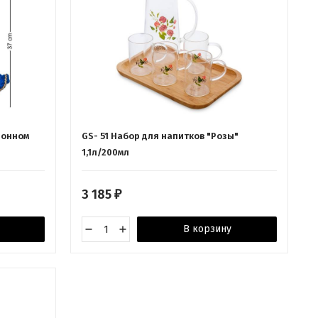
ионном
GS- 51 Набор для напитков "Розы"
1,1л/200мл
3 185
₽
В корзину