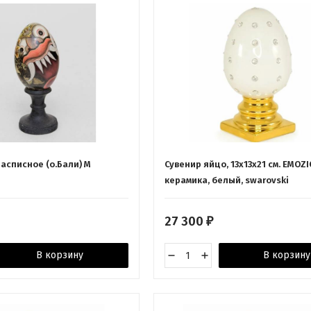
асписное (о.Бали) M
Сувенир яйцо, 13х13х21 см. EMOZI
керамика, белый, swarovski
27 300
₽
В корзину
В корзину