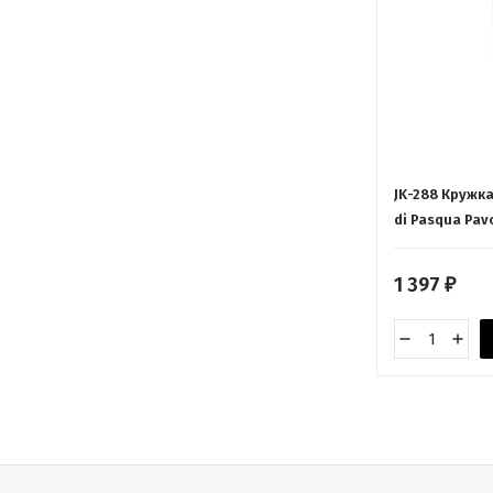
JK-288 Кружк
di Pasqua Pav
1 397
₽