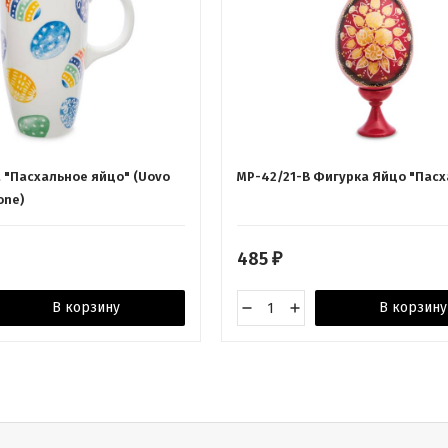
а "Пасхальное яйцо" (Uovo
МР-42/21-B Фигурка Яйцо "Пасх
one)
485
₽
В корзину
В корзину