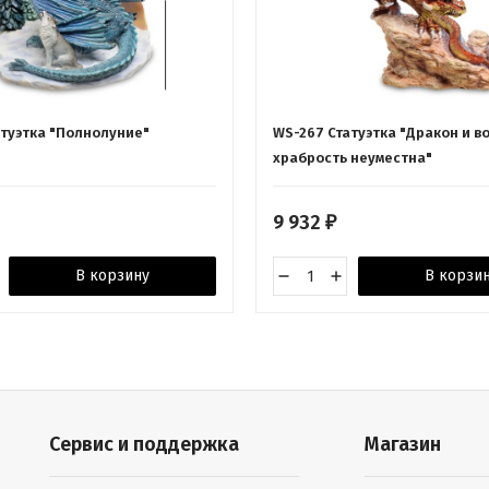
атуэтка "Полнолуние"
WS-267 Статуэтка "Дракон и во
храбрость неуместна"
9 932
₽
В корзину
В корзи
Сервис и поддержка
Магазин