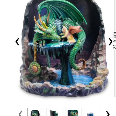
‹
›
‹
›