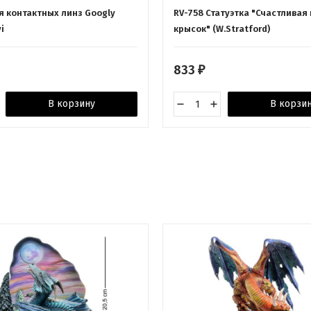
я контактных линз Googly
RV-758 Статуэтка "Счастливая
i
крысок" (W.Stratford)
833
₽
В корзину
В корзи