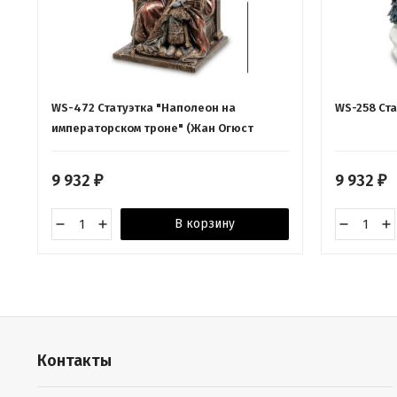
WS-472 Статуэтка "Наполеон на
WS-258 Ст
императорском троне" (Жан Огюст
Доминик Энгр)
9 932
9 932
₽
₽
В корзину
Контакты