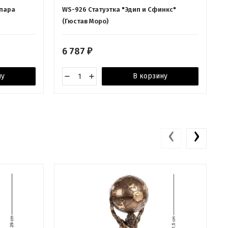
 пара
WS-926 Статуэтка "Эдип и Сфинкс"
(Гюстав Моро)
6 787
₽
ну
В корзину
‹
›