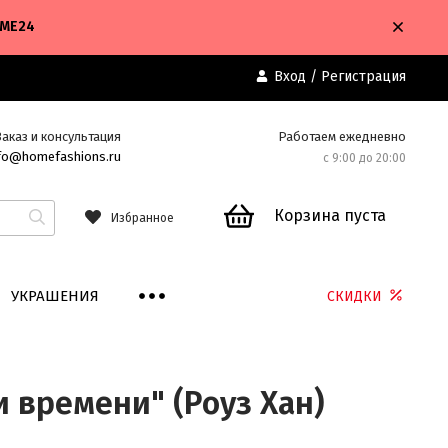
OME24
Вход
/
Регистрация
Заказ и консультация
Работаем ежедневно
fo@homefashions.ru
с 9:00 до 20:00
Корзина пуста
Избранное
УКРАШЕНИЯ
СКИДКИ
и времени" (Роуз Хан)