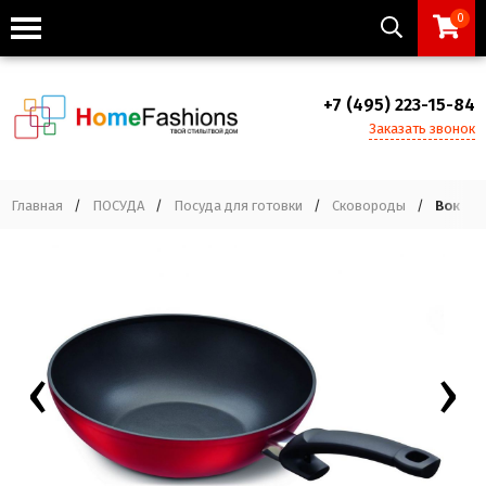
0
+7 (495) 223-15-84
Заказать звонок
Главная
/
ПОСУДА
/
Посуда для готовки
/
Сковороды
/
Вок Fis
‹
›