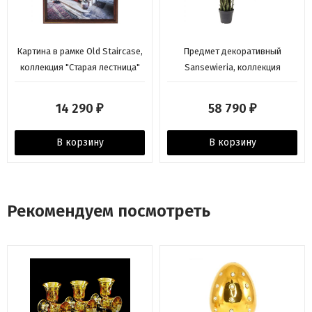
Картина в рамке Old Staircase,
Предмет декоративный
коллекция "Cтарая лестница"
Sansewieria, коллекция
60*80*6, Бумага, Полистирол,
"Сансевиерия" 35*155*35,
Стекло, Мультиколор
Полистирол, Полиуретан,
14 290
58 790
₽
₽
Бетон, Зеленый, Черный
В корзину
В корзину
Рекомендуем посмотреть