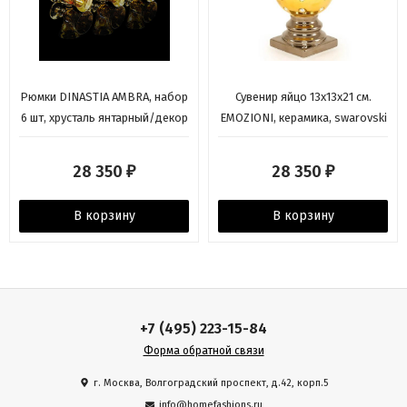
Рюмки DINASTIA AMBRA, набор
Сувенир яйцо 13х13х21 см.
6 шт, хрусталь янтарный/декор
EMOZIONI, керамика, swarovski
золото 24К
28 350
28 350
₽
₽
В корзину
В корзину
+7 (495) 223-15-84
Форма обратной связи
г. Москва, Волгоградский проспект, д.42, корп.5
info@homefashions.ru