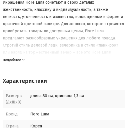
Украшения Fiore Luna сочетают в своих деталях
женственность, классику и индивидуальность, а также
легкость, утонченность и изящество, воплощенные в форме и
красочной цветовой палитре. Для женщин, которые стремятся
приобретать товары по доступным ценам, Fiore Lunа
предлагает разнообразные украшения для любого повода.
Строгий стиль деловой леди, вечеринка в стиле «панк-рок»
или наряд на торжественный вечер – все это Fiore Lunа!
Представляет не просто модные тенденции, но и
подробнее
удивительные вещи.
Характеристики
Размеры
длина 80 см, кристалл 1,3 см
(ДхШхВ)
Бренд
Fiore Luna
Страна
Корея