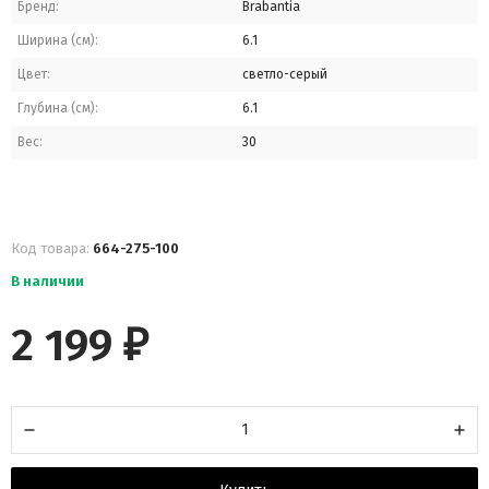
Бренд:
Brabantia
Ширина (см):
6.1
Цвет:
светло-серый
Глубина (см):
6.1
Вес:
30
Код товара:
664-275-100
В наличии
2 199
₽