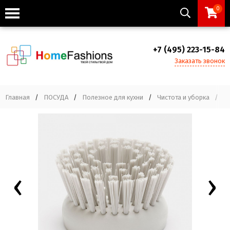
0
+7 (495) 223-15-84
Заказать звонок
Главная
/
ПОСУДА
/
Полезное для кухни
/
Чистота и уборка
/
С
‹
›