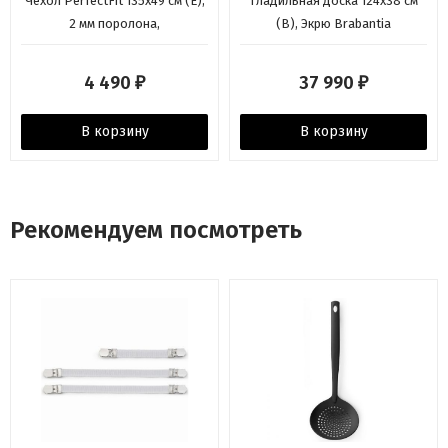
Чехол PerfectFit 135х49 см (Е),
Гладильная доска 124х38 см
2 мм поролона,
(B), Экрю Brabantia
Металлизированный Brabantia
4 490
37 990
₽
₽
В корзину
В корзину
Рекомендуем посмотреть