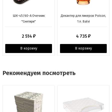
ШК-45/60-A Очечник
Декантер для ликеров Poison,
"Снегири"
1 л. Balvi
2 514
4 735
₽
₽
В корзину
В корзину
Рекомендуем посмотреть