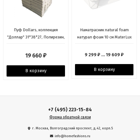
Пуф Dollars, коллекция
Наматрасник natural foam
"Доллар" 31*38*27, Полирезин,
натурал фоaм 10 см MaterLux
Белый
19 660
9 299
... 19 609
₽
₽
₽
В корзину
В корзину
+7 (495) 223-15-84
Форма обратной связи
г. Москва, Волгоградский проспект, д.42, корп.5
info@homefashions.ru