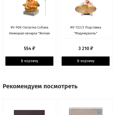
RV-906 Статуэтка Собака
MF-122/2 Подставка
Немецкая овчарка "Желаю
"Мадемуазель"
роскошного окружения"
(W.Stratford)
554
3 210
₽
₽
В корзину
В корзину
Рекомендуем посмотреть