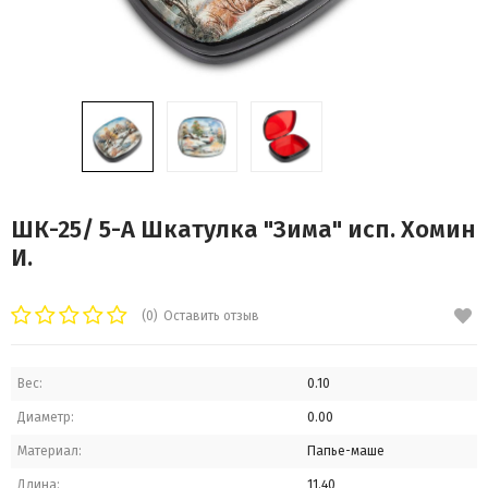
ШК-25/ 5-A Шкатулка "Зима" исп. Хомин
И.
(0)
Оставить отзыв
Вес:
0.10
Диаметр:
0.00
Материал:
Папье-маше
Длина:
11.40