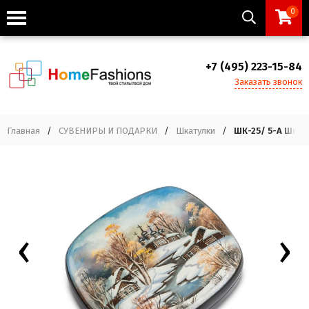
0
+7 (495) 223-15-84
Заказать звонок
Главная
/
СУВЕНИРЫ И ПОДАРКИ
/
Шкатулки
/
ШК-25/ 5-A Шкату
‹
›