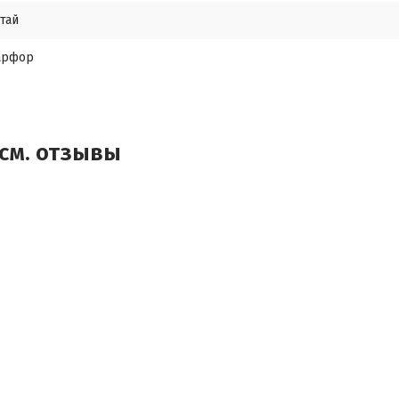
тай
арфор
 см. отзывы