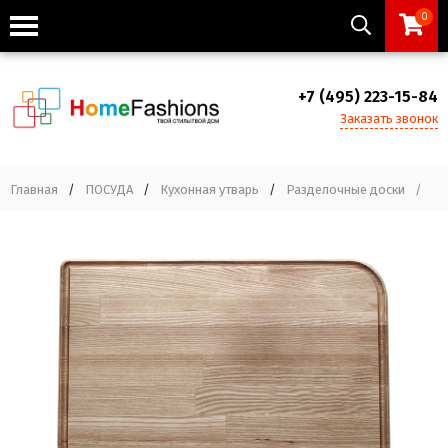
0
+7 (495) 223-15-84
Заказать звонок
Главная
/
ПОСУДА
/
Кухонная утварь
/
Разделочные доски
/
Ра