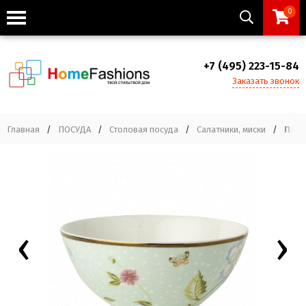
0
+7 (495) 223-15-84
Заказать звонок
Главная
/
ПОСУДА
/
Столовая посуда
/
Салатники, миски
/
Пиала
‹
›