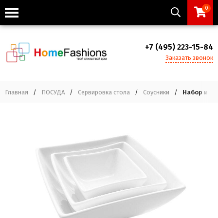
0
+7 (495) 223-15-84
Заказать звонок
Главная
/
ПОСУДА
/
Сервировка стола
/
Соусники
/
Набор из 3