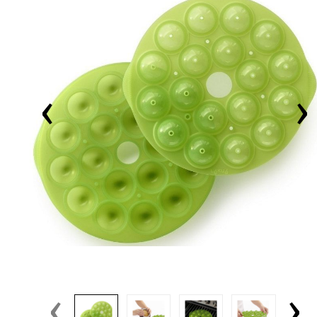
‹
›
‹
›