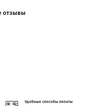
e отзывы
ждый
нной
то
ожно
Удобные способы оплаты