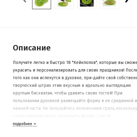
Описание
Получите легко и быстро 18 "Кейкпопов", которые вы смож
украсить и персонализировать для своих праздников! Посл
того как они испекутся в духовке, при-дайте свой собствен
творческий штрих этим вкусным и идеально выглядящим
круглым бисквитам, чтобы удивить своих гостей! При
пользовании духовкой размещайте форму в ее срединной 
нижней части. Не пользуйтесь положением гриль,поскольк
сопротивления могут повредить форму. Способ
использования:Вылить тесто в форму, закрыть крышкой, з
подробнее
в духовке. Дать остыть и снять крышку.Покрыть конец пал