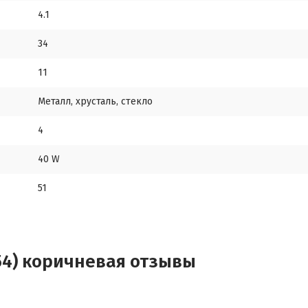
4.1
34
11
Металл, хрусталь, стекло
4
40 W
51
*54) коричневая отзывы