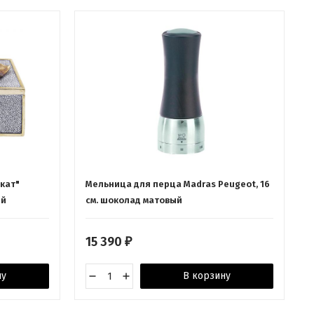
кат"
Мельница для перца Madras Peugeot, 16
ый
см. шоколад матовый
15 390
₽
ну
В корзину