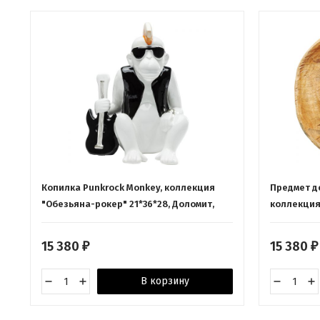
Копилка Punkrock Monkey, коллекция
Предмет д
"Обезьяна-рокер" 21*36*28, Доломит,
коллекция
Белый
28*16*26, 
15 380
15 380
₽
₽
В корзину