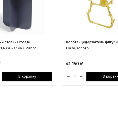
й столик Cross M,
Полотенцедержатель фигурн
43,4 см. черный, Zahodi
Luxor, золото
41 150
₽
₽
В корзину
В корзи