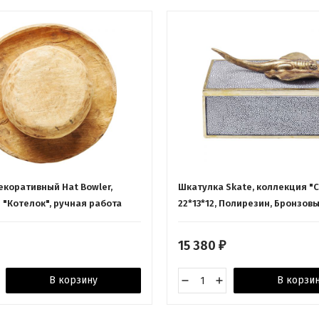
екоративный Hat Bowler,
Шкатулка Skate, коллекция "С
 "Котелок", ручная работа
22*13*12, Полирезин, Бронзов
Манго, Бежевый
15 380
₽
В корзину
В корзи