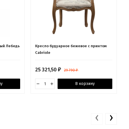
ый Лебедь
Кресло будуарное бежевое с принтом
Cabriole
с
25 321,50
₽
29 790
₽
ну
В корзину
‹
›