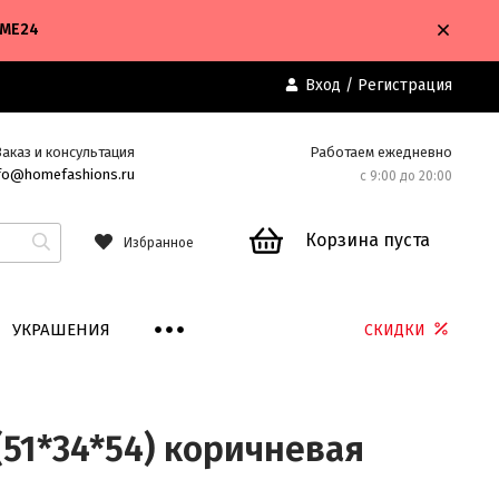
OME24
Вход
/
Регистрация
Заказ и консультация
Работаем ежедневно
fo@homefashions.ru
с 9:00 до 20:00
Корзина пуста
Избранное
УКРАШЕНИЯ
СКИДКИ
(51*34*54) коричневая