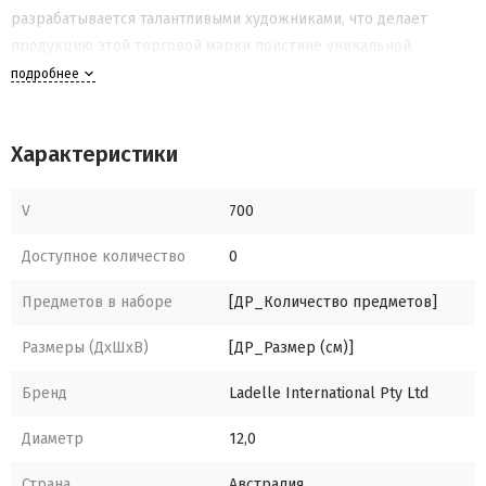
разрабатывается талантливыми художниками, что делает
продукцию этой торговой марки поистине уникальной.
подробнее
Характеристики
V
700
Доступное количество
0
Предметов в наборе
[ДР_Количество предметов]
Размеры (ДхШхВ)
[ДР_Размер (см)]
Бренд
Ladelle International Pty Ltd
Диаметр
12,0
Страна
Австралия