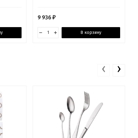
9 936
₽
ну
В корзину
‹
›