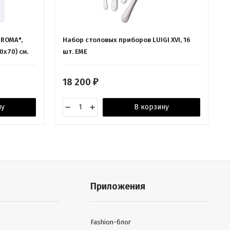
"ROMA",
Набор столовых приборов LUIGI XVI, 16
0х70) см.
шт. EME
18 200
₽
ну
В корзину
Приложения
Fashion-блог