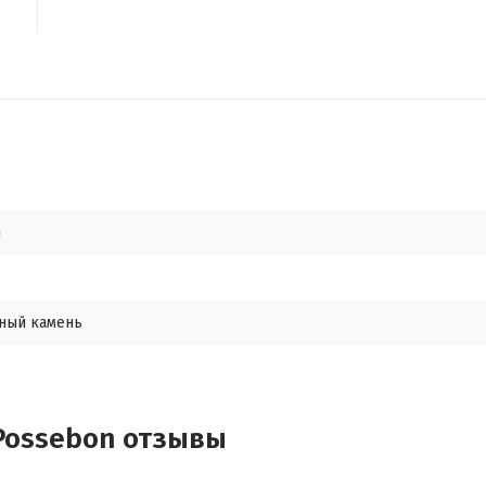
n
ный камень
 Possebon отзывы