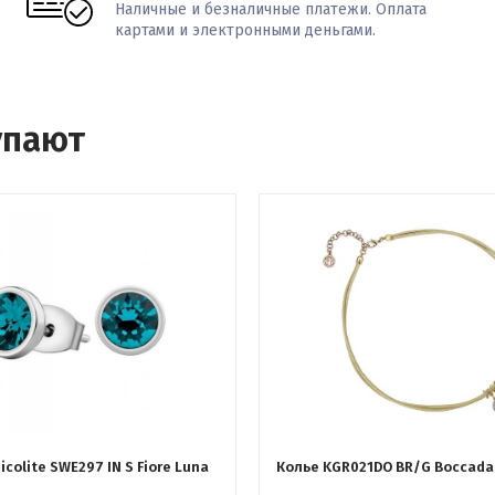
Наличные и безналичные платежи. Оплата
картами и электронными деньгами.
упают
icolite SWE297 IN S Fiore Luna
Колье KGR021DO BR/G Boccad