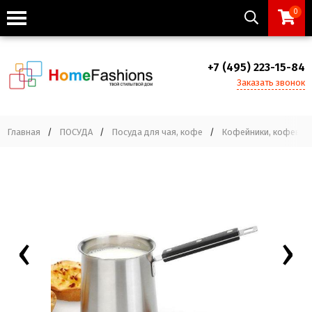
0
+7 (495) 223-15-84
Заказать звонок
Главная
/
ПОСУДА
/
Посуда для чая, кофе
/
Кофейники, кофеварк
‹
›