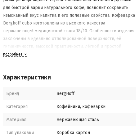
для быстрой варки натурального кофе, позволит сохранить
изысканный вкус напитка и его полезные свойства. Кофеварка
Вerghoff cubo изготовлена из высокого качества
нержавеющей медицинской стали 18/10. Особенности изделия
заключены в идеально отполированной поверхности, её
гигиеничности, высокой практичности, лёгкой и простой
чистке. Красивый современный дизайн кофеварки Вerghoff
подробнее
великолепно украсит вашу кухню.
Характеристики
Бренд
BergHoff
Категория
Кофейники, кофеварки
Материал
Нержавеющая сталь
Тип упаковки
Коробка картон