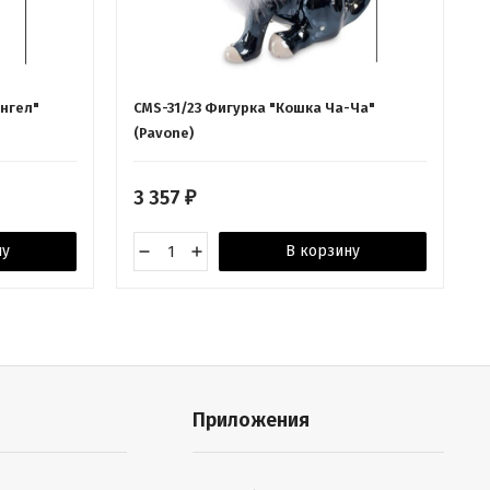
ангел"
CMS-31/23 Фигурка "Кошка Ча-Ча"
(Pavone)
3 357
₽
ну
В корзину
Приложения