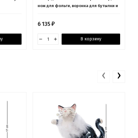
нож для фольги, воронка для бутылки и
пробка для вина или шампа Kitchen
Craft
6 135
₽
ну
В корзину
‹
›