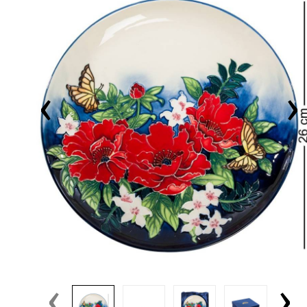
‹
›
‹
›