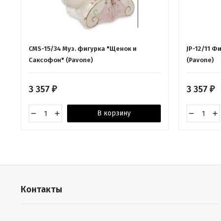
CMS-15/34 Муз. фигурка "Щенок и
JP-12/11 Ф
Саксофон" (Pavone)
(Pavone)
3 357
3 357
₽
₽
В корзину
Контакты