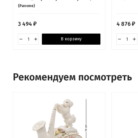
(Pavone)
3 494
4 876
₽
₽
В корзину
Рекомендуем посмотреть