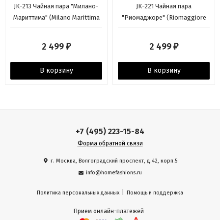
JK-213 Чайная пара "Милано-
JK-221 Чайная пара
Мариттима" (Milano Marittima
"Риомаджоре" (Riomaggiore
Pavone)
Pavone)
2 499
2 499
₽
₽
В корзину
В корзину
+7 (495) 223-15-84
Форма обратной связи
г. Москва, Волгоградский проспект, д.42, корп.5
info@homefashions.ru
|
Политика персональных данных
Помощь и поддержка
Прием онлайн-платежей