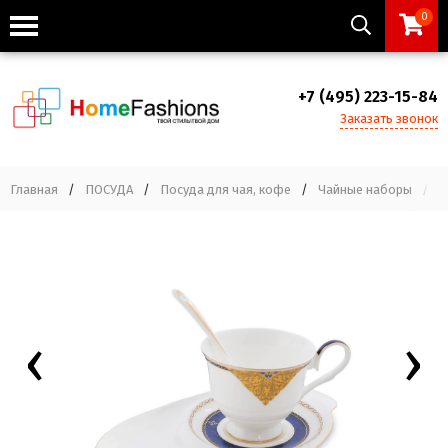
0
+7 (495) 223-15-84
Заказать звонок
Главная
/
ПОСУДА
/
Посуда для чая, кофе
/
Чайные наборы
/
J
‹
›