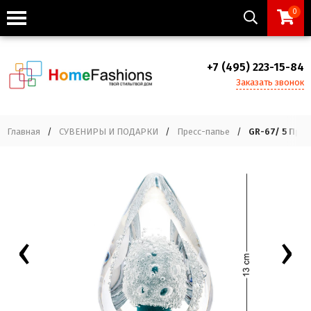
0
+7 (495) 223-15-84
Заказать звонок
Главная
/
СУВЕНИРЫ И ПОДАРКИ
/
Пресс-папье
/
GR-67/ 5 Пре
‹
›