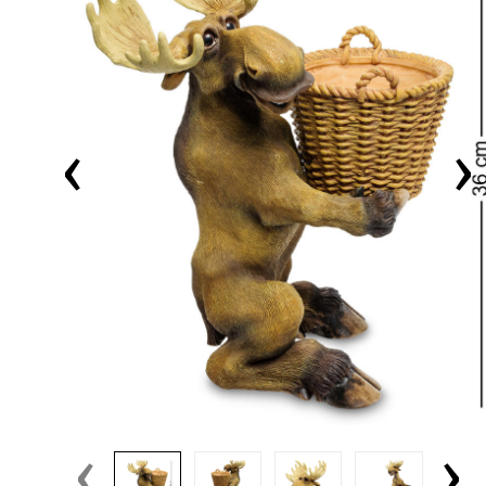
‹
›
‹
›