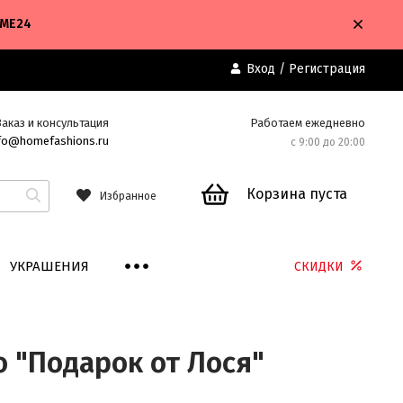
OME24
Вход
/
Регистрация
Заказ и консультация
Работаем ежедневно
fo@homefashions.ru
с 9:00 до 20:00
Корзина пуста
Избранное
УКРАШЕНИЯ
СКИДКИ
 "Подарок от Лося"