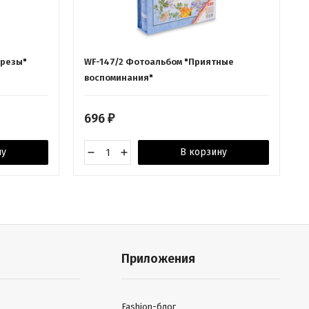
грезы"
WF-147/2 Фотоальбом "Приятные
воспоминания"
696
₽
ну
В корзину
Приложения
Fashion-блог