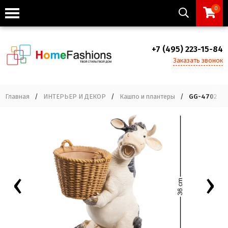
0
+7 (495) 223-15-84
Заказать звонок
Главная
/
ИНТЕРЬЕР И ДЕКОР
/
Кашпо и плантеры
/
GG-4702-LD
‹
›