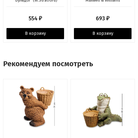
"Бульдог" (W.Stratford)
Maxwell & Williams
554
693
₽
₽
В корзину
В корзину
Рекомендуем посмотреть