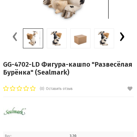
‹
›
GG-4702-LD Фигура-кашпо "Развесёлая
Бурёнка" (Sealmark)
(0)
Оставить отзыв
Вес:
3.20