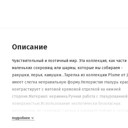
Описание
Чувствительный и поэтичный мир. Эта коллекция, как части
маленьких сокровищ или шармы, которые мы собираем -
ракушки, перья, камушки…Тарелка из коллекции Plume от J
имеет слегка неправильную форму.Непористая глазурь кра
контрастирует с матовой кремовой отделкой на нижней
стороне.Материал: керамика.Ручная работа с глазурованной
поверхностью.Использование экологически безопасных
материалов, не содержит свинца и кадмия.Устойчив к скола
подходит для ежедневного использования.Подходит для
подробнее
микроволновой печи и посудомоечной машины.Изделие мо