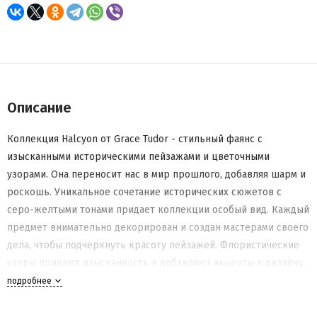
Описание
Коллекция Halcyon от Grace Tudor - стильный фаянс с
изысканными историческими пейзажами и цветочными
узорами. Она переносит нас в мир прошлого, добавляя шарм и
роскошь. Уникальное сочетание исторических сюжетов с
серо-желтыми тонами придает коллекции особый вид. Каждый
предмет внимательно декорирован и создан мастерами своего
дела, чтобы подчеркнуть красоту пейзажей. Флористические
узоры придают изысканность и добавляют акценты к дизайну.
Halcyon - идеальный выбор для ценителей истории и
подробнее
изысканного стиля. Эти изящные фаянсовые изделия
прекрасно украсят ваш интерьер, стол и будут прекрасным