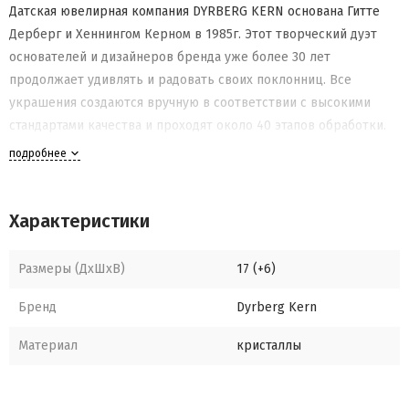
Датская ювелирная компания DYRBERG KERN основана Гитте
Дерберг и Хеннингом Керном в 1985г. Этот творческий дуэт
основателей и дизайнеров бренда уже более 30 лет
продолжает удивлять и радовать своих поклонниц. Все
украшения создаются вручную в соответствии с высокими
стандартами качества и проходят около 40 этапов обработки.
Основными материалами аксессуаров DYRBERG KERN являются
подробнее
нержавеющая сталь и брасс без содержания никеля, т.е.
украшения гипоаллергенны. В качестве вставок в изделия
используются еврокристаллы и кристаллы Swarovski.
Характеристики
Размеры (ДхШхВ)
17 (+6)
Бренд
Dyrberg Kern
Материал
кристаллы