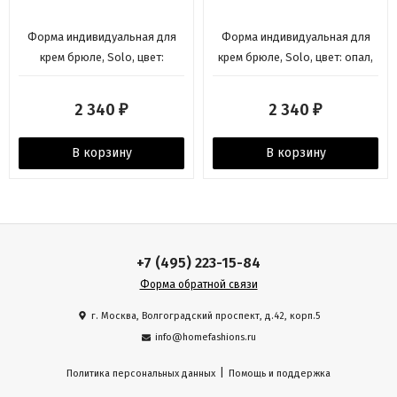
Форма индивидуальная для
Форма индивидуальная для
крем брюле, Solo, цвет:
крем брюле, Solo, цвет: опал,
базальт, Emile Henry
Emile Henry
2 340
2 340
₽
₽
В корзину
В корзину
+7 (495) 223-15-84
Форма обратной связи
г. Москва, Волгоградский проспект, д.42, корп.5
info@homefashions.ru
|
Политика персональных данных
Помощь и поддержка