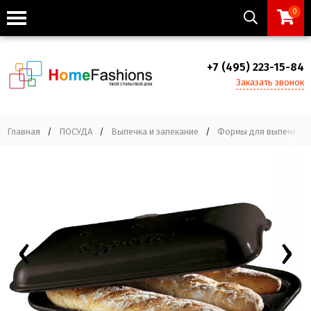
0
+7 (495) 223-15-84
Заказать звонок
Главная
/
ПОСУДА
/
Выпечка и запекание
/
Формы для выпечки
‹
›