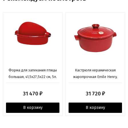
Форма для запекания птицы
Кастрюля керамическая
большая, 41,5х27,5x22 см, 5л.
жаропрочная Emile Henry,
(цвет гранат) Emile Henry
гранат, 26 см. 4л.
31 470
31 720
₽
₽
В корзину
В корзину