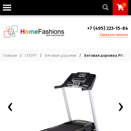
0
+7 (495) 223-15-84
Заказать звонок
Главная
/
СПОРТ
/
Беговые дорожки
/
Беговая дорожка PRO-FO
‹
›