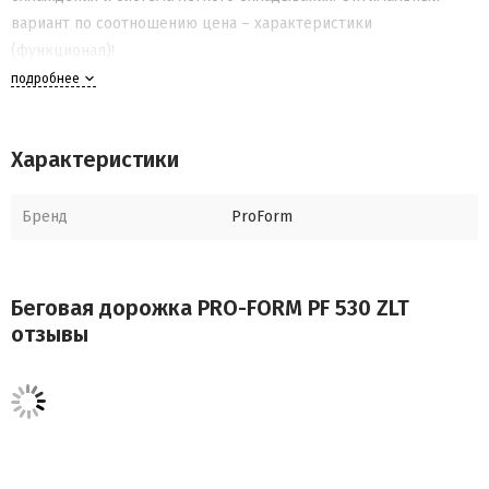
вариант по соотношению цена – характеристики
(функционал)!
подробнее
Внимание! Применение нагрудного датчика не предусмотрено
(нет встроенного приемника).
Характеристики
Бренд, производитель PRO-FORM, компания ICON (США)
Бренд
ProForm
Тип домашняя, Электрическая
Двигатель постоянного тока, 2.0 л.с. Mach Z™
Беговая дорожка PRO-FORM PF 530 ZLT
Пиковая мощность двигателя 2.75 л.с.
отзывы
Скорость 0 - 16 км/ч
Максимальный вес пользователя 115 кг
Беговое полотно