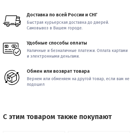
Размер бегового полотна 127 х 46, см
Доставка по всей России и СНГ
Угол наклона бегового полотна от 0% до +10%
Быстрая курьерская доставка до дверей.
Самовывоз в Вашем городе.
Регулировка угла наклона электрическая Quick Incline™
Control
Удобные способы оплаты
Наличные и безналичные платежи. Оплата картами
Система амортизации два цилиндрических амортизатора
и электронными деньгами.
ProShox™ Cushioning
Обмен или возврат товара
Измерение пульса сенсорные датчики Dual EKG™ Grips.
Вернем или обменяем на другой товар, если вам не
подошел
ВНИМАНИЕ! Применение нагрудного датчика не предусмотрено
(нет встроенного приемника)!
Дисплей монохромный LCD
С этим товаром также покупают
Показания консоли время тренировки, пройденное
расстояние, интенсивность тренировки, сожженные калории,