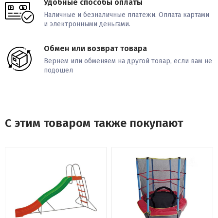
Удобные способы оплаты
Control
Наличные и безналичные платежи. Оплата картами
и электронными деньгами.
Система амортизации шесть цилиндрических эластомеров c
изменяемой жесткостью, регулируемая FlexSelect™ Cushioning
Обмен или возврат товара
Измерение пульса сенсорные датчики CardioGrip ™, нагрудный
Вернем или обменяем на другой товар, если вам не
подошел
пояс Polar®(в комплектe)
Дисплей 7" (17.8 см) монохромный LCD с подсветкой
Показания консоли время тренировки, пройденное
С этим товаром также покупают
расстояние, интенсивность тренировки, сожженные калории,
угол наклона бегового полотна и его скорость, пройденный
перепад высот, частота пульса, графический профиль
тренировки.
Язык интерфейса английский
Количество программ 32