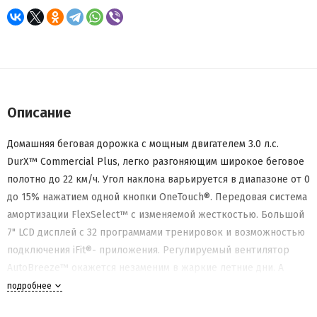
Описание
Домашняя беговая дорожка с мощным двигателем 3.0 л.с.
DurX™ Commercial Plus, легко разгоняющим широкое беговое
полотно до 22 км/ч. Угол наклона варьируется в диапазоне от 0
до 15% нажатием одной кнопки OneTouch®. Передовая система
амортизации FlexSelect™ с изменяемой жесткостью. Большой
7" LCD дисплей с 32 программами тренировок и возможностью
подключения iFit®- приложения. Регулируемый вентилятор
AutoBreeze™ окажется незаменим в жаркие летние дни. А
система складывания SpaceSaver® с EasyLift™ сбережет место
подробнее
у вас в доме.