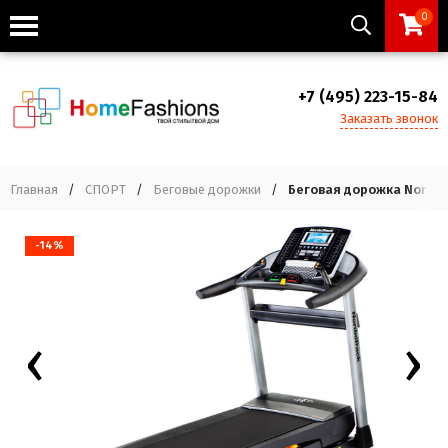
0
+7 (495) 223-15-84
Заказать звонок
Главная
/
СПОРТ
/
Беговые дорожки
/
Беговая дорожка NordicT
-14%
‹
›