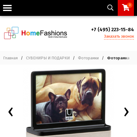
0
+7 (495) 223-15-84
Заказать звонок
Главная
/
СУВЕНИРЫ И ПОДАРКИ
/
Фоторамки
/
Фоторамка podi
‹
›