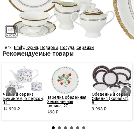
Теги:
Emily
,
Кухня
,
Подарки
,
Посуда
,
Сервизы
Рекомендуемые товары
Чайный сервиз
Обеденный сервиз
Тарелка обеденная
Букингем, 6 персон,
Офелия (кобальт),
Земляничная
14...
6...
поляна, 27...
14 990
9 998
₽
₽
498
₽