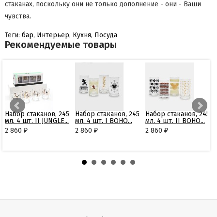
стаканах, поскольку они не только дополнение - они - Ваши
чувства.
Теги:
бар
,
Интерьер
,
Кухня
,
Посуда
Рекомендуемые товары
Набор стаканов, 245
Набор стаканов, 245
Набор стаканов, 245
мл. 4 шт. II JUNGLE...
мл. 4 шт. I BOHO...
мл. 4 шт. II BOHO...
2 860
2 860
2 860
₽
₽
₽