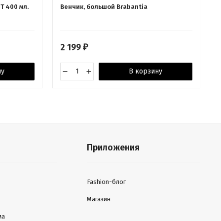
T 400 мл.
Венчик, большой Brabantia
2 199
₽
ну
В корзину
Приложения
Fashion-блог
Магазин
ма