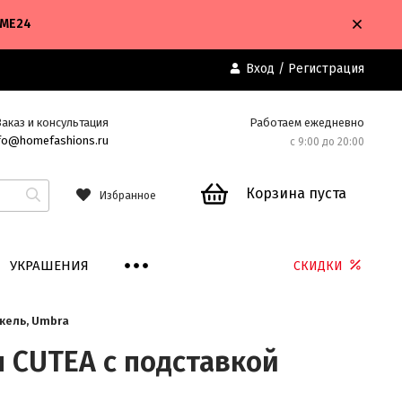
OME24
Вход
/
Регистрация
Заказ и консультация
Работаем ежедневно
fo@homefashions.ru
с 9:00 до 20:00
Корзина пуста
Избранное
УКРАШЕНИЯ
СКИДКИ
кель, Umbra
 CUTEA с подставкой