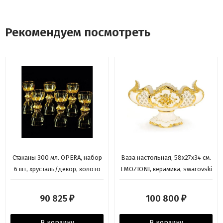
Рекомендуем посмотреть
Стаканы 300 мл. OPERA, набор
Ваза настольная, 58х27х34 см.
6 шт, хрусталь/декор, золото
EMOZIONI, керамика, swarovski
24К
90 825
100 800
₽
₽
В корзину
В корзину