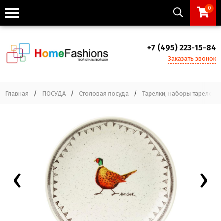
0
+7 (495) 223-15-84
Заказать звонок
Главная
/
ПОСУДА
/
Столовая посуда
/
Тарелки, наборы тарелок
‹
›