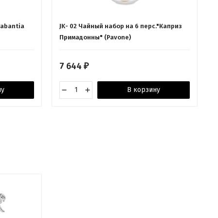
rabantia
JK- 02 Чайный набор на 6 перс."Каприз
Примадонны" (Pavone)
7 644
₽
ну
В корзину