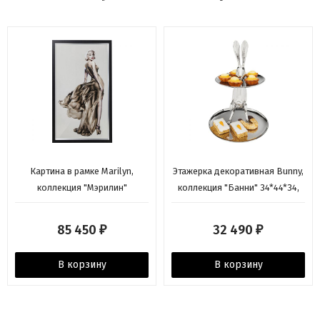
Картина в рамке Marilyn,
Этажерка декоративная Bunny,
коллекция "Мэрилин"
коллекция "Банни" 34*44*34,
100*172*4, Бумага, Стекло, АБС-
Алюминий, Серебряный
пластик, ДВП, Мультиколор
85 450
32 490
₽
₽
В корзину
В корзину