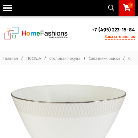
0
+7 (495) 223-15-84
Заказать звонок
Главная
/
ПОСУДА
/
Столовая посуда
/
Салатники, миски
/
Сала