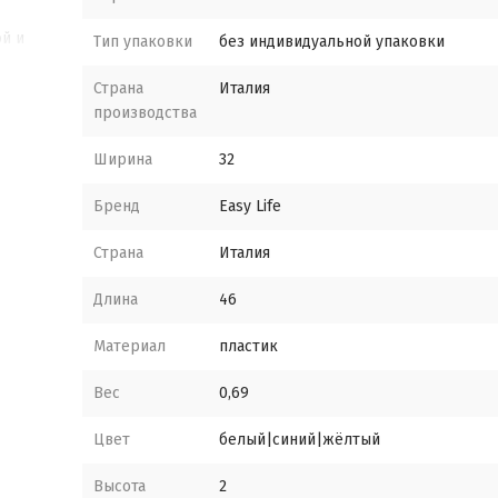
й и
Тип упаковки
без индивидуальной упаковки
Страна
Италия
производства
Ширина
32
 для
Бренд
Easy Life
Страна
Италия
 и
Длина
46
Материал
пластик
Вес
0,69
Цвет
белый|синий|жёлтый
Высота
2