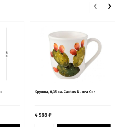
‹
›
 с
Кружка, 0,35 см. Cactus Nuova Cer
4 568
₽