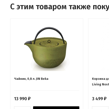
С этим товаром также пок
Чайник, 0,8 л. JIN Beka
Корзина дл
Living Nos
13 990
3 499
₽
₽