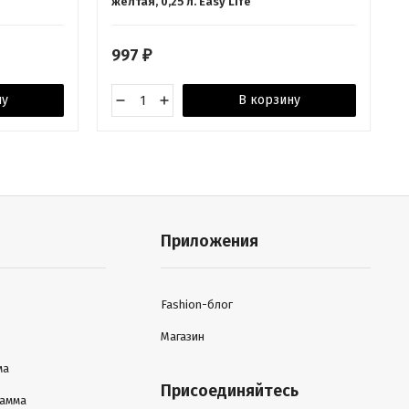
жёлтая, 0,25 л. Easy Life
997
₽
ну
В корзину
Приложения
Fashion-блог
Магазин
ма
Присоединяйтесь
рамма