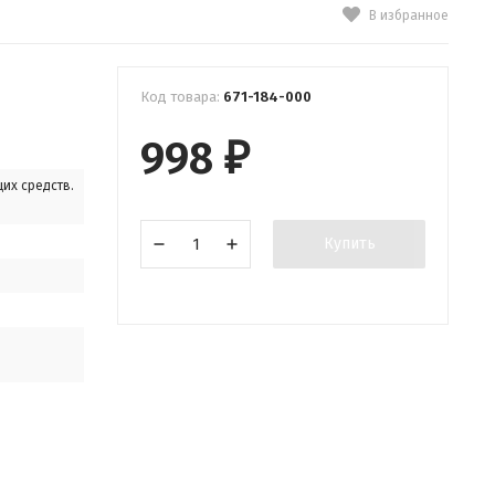
В избранное
Код товара:
671-184-000
998
₽
их средств.
Купить