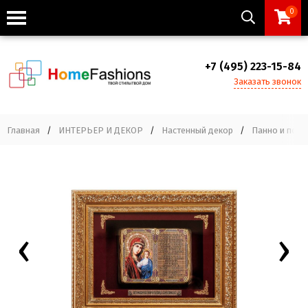
0
+7 (495) 223-15-84
Заказать звонок
Главная
/
ИНТЕРЬЕР И ДЕКОР
/
Настенный декор
/
Панно и пост
‹
›