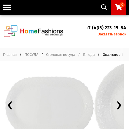
0
+7 (495) 223-15-84
Заказать звонок
Главная
/
ПОСУДА
/
Столовая посуда
/
Блюда
/
Овальное блюд
‹
›